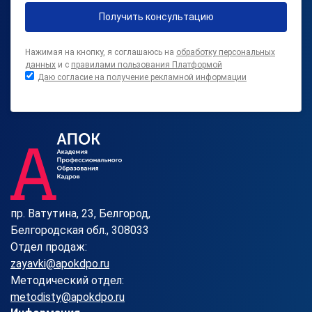
Получить консультацию
Нажимая на кнопку, я соглашаюсь на
обработку персональных
данных
и с
правилами пользования Платформой
Даю согласие на получение рекламной информации
пр. Ватутина, 23, Белгород,
Белгородская обл., 308033
Отдел продаж:
zayavki@apokdpo.ru
Методический отдел:
metodisty@apokdpo.ru