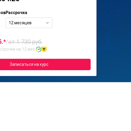
сов
Рассрочка
12 месяцев
б.*
/
от 1 730 руб.
ссрочке на 12 мес.
Записаться на курс