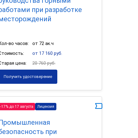
руководства горными
работами при разработке
месторождений
Кол-во часов:
от 72 ак.ч
Стоимость:
от 17 160 руб.
Старая цена:
20 760 руб.
Получить удостоверение
-17% до 17 августа
Лицензия
Промышленная
безопасность при