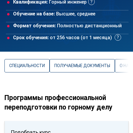
Квалификация:
Горный инженер
Обучение на базе:
Высшее, среднее
Формат обучения:
Полностью дистанционный
Срок обучения:
от 256 часов (от 1 месяца)
СПЕЦИАЛЬНОСТИ
ПОЛУЧАЕМЫЕ ДОКУМЕНТЫ
О НАП
Программы профессиональной
переподготовки по горному делу
Подобрать курс