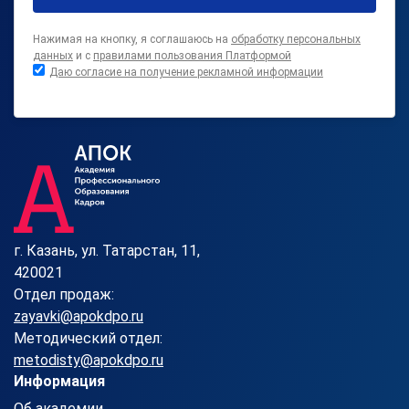
Нажимая на кнопку, я соглашаюсь на
обработку персональных
данных
и с
правилами пользования Платформой
Даю согласие на получение рекламной информации
г. Казань, ул. Татарстан, 11,
420021
Отдел продаж:
zayavki@apokdpo.ru
Методический отдел:
metodisty@apokdpo.ru
Информация
Об академии