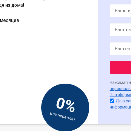
дя из дома!
2 месяцев
Нажимая н
персональ
Платформ
0%
Даю со
информац
Без переплат