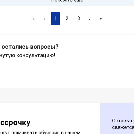
«
‹
1
2
3
›
»
 остались вопросы?
рнутую консультацию!
ассрочку
Оставьте
свяжется
огут оплачивать обучение в нашем