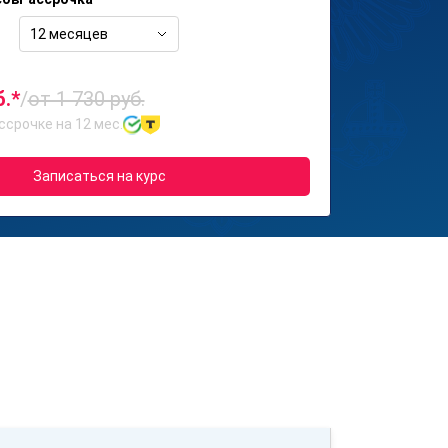
12 месяцев
б.*
/
от 1 730 руб.
ссрочке на 12 мес.
Записаться на курс