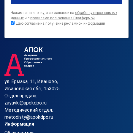
Нажимая на кнопку, я соглашаюсь на
обработку персональных
данных
и с
правилами пользования Платформой
Даю согласие на получение рекламной информации
ул. Ермака, 11, Иваново,
Ивановская обл., 153025
Отдел продаж:
zayavki@apokdpo.ru
Методический отдел:
metodisty@apokdpo.ru
Информация
Об академии