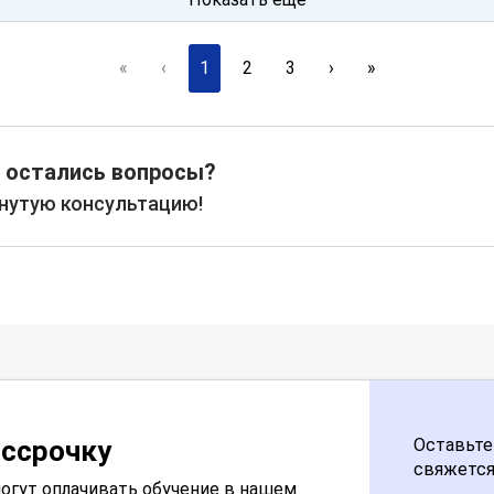
«
‹
1
2
3
›
»
 остались вопросы?
рнутую консультацию!
ассрочку
Оставьте
свяжется
огут оплачивать обучение в нашем