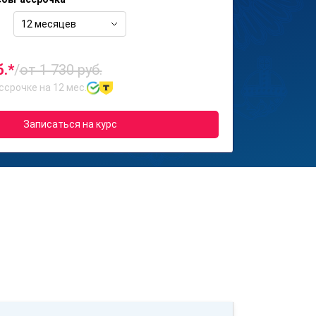
12 месяцев
б.*
/
от 1 730 руб.
ссрочке на 12 мес.
Записаться на курс