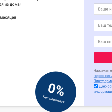
дя из дома!
2 месяцев
Нажимая н
персональ
Платформ
0%
Даю со
информац
Без переплат