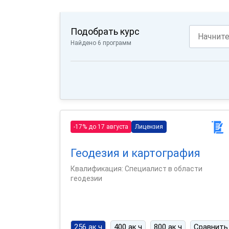
Подобрать курс
Найдено 6 программ
-17% до 17 августа
Лицензия
Геодезия и картография
Квалификация: Специалист в области
геодезии
256 ак.ч
400 ак.ч
800 ак.ч
Сравнить