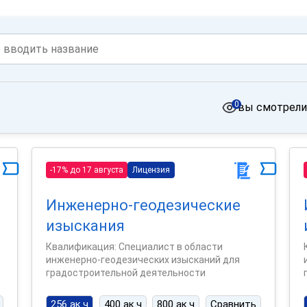
0
вы смотрели
-17% до 17 августа
Лицензия
Инженерно-геодезические
изыскания
Квалификация: Специалист в области
инженерно-геодезических изысканий для
градостроительной деятельности
256 ак.ч
400 ак.ч
800 ак.ч
Сравнить