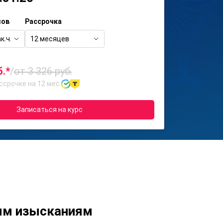
сов
Рассрочка
к.ч.
12 месяцев
б.*
/
от 3 326 руб.
ссрочке на 12 мес.
Записаться на курс
ым изысканиям