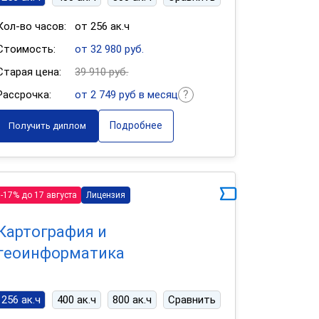
Кол-во часов:
от 256 ак.ч
Стоимость:
от 32 980 руб.
Старая цена:
39 910 руб.
Рассрочка:
от 2 749 руб в месяц
Подробнее
Получить диплом
-17% до 17 августа
Лицензия
Картография и
геоинформатика
256 ак.ч
400 ак.ч
800 ак.ч
Сравнить