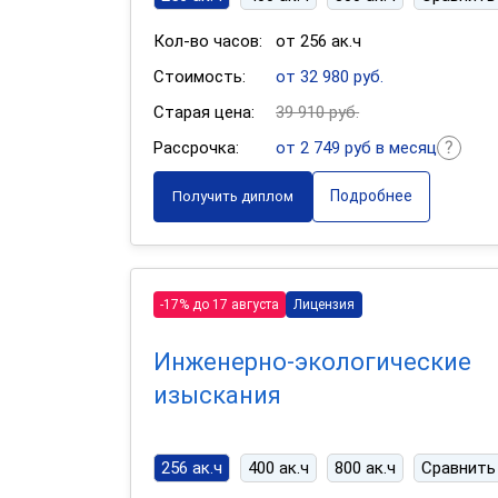
Кол-во часов:
от 256 ак.ч
Стоимость:
от 32 980 руб.
Старая цена:
39 910 руб.
Рассрочка:
от 2 749 руб в месяц
Подробнее
Получить диплом
-17% до 17 августа
Лицензия
Инженерно-экологические
изыскания
256 ак.ч
400 ак.ч
800 ак.ч
Сравнить