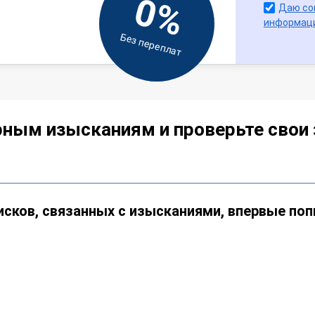
0%
Даю со
информац
Без переплат
ным изысканиям и проверьте свои 
рисков, связанных с изысканиями, впервые по