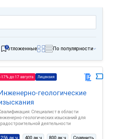
0
отложенные
По популярности
-17% до 17 августа
Лицензия
Инженерно-геологические
изыскания
Квалификация: Специалист в области
инженерно-геологических изысканий для
градостроительной деятельности
256 ак.ч
400 ак.ч
800 ак.ч
Сравнить