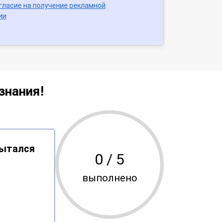
гласие на получение рекламной
ии
знания!
пытался
0
/ 5
выполнено