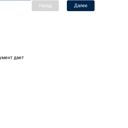
Назад
Далее
умент дает