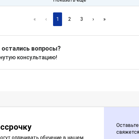
«
‹
1
2
3
›
»
 остались вопросы?
рнутую консультацию!
ассрочку
Оставьте
свяжется
огут оплачивать обучение в нашем