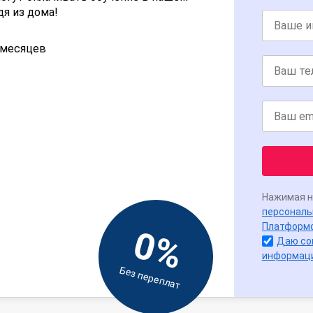
дя из дома!
2 месяцев
Нажимая н
персональ
Платформ
0%
Даю со
информац
Без переплат