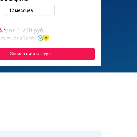
12 месяцев
б.*
/
от 1 730 руб.
ссрочке на 12 мес.
Записаться на курс