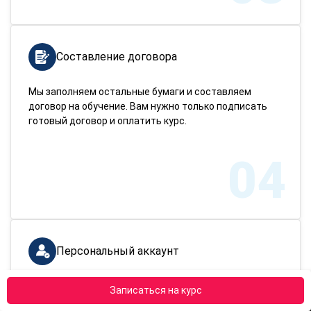
Составление договора
Мы заполняем остальные бумаги и составляем
договор на обучение. Вам нужно только подписать
готовый договор и оплатить курс.
04
Персональный аккаунт
Вы получите персональный аккаунт с учебно-
Записаться на курс
методическими пособиями. После изучения