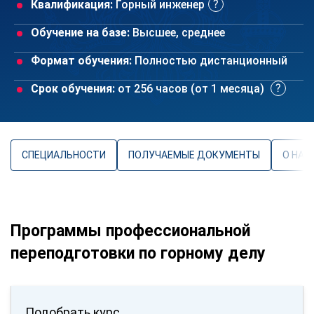
Квалификация:
Горный инженер
Обучение на базе:
Высшее, среднее
Формат обучения:
Полностью дистанционный
Срок обучения:
от 256 часов (от 1 месяца)
СПЕЦИАЛЬНОСТИ
ПОЛУЧАЕМЫЕ ДОКУМЕНТЫ
О НАП
Программы профессиональной
переподготовки по горному делу
Подобрать курс