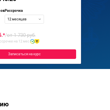
сов
Рассрочка
12 месяцев
б.*
/
от 1 730 руб.
ссрочке на 12 мес.
Записаться на курс
нию