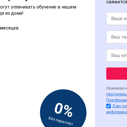
свяжется
огут оплачивать обучение в нашем
дя из дома!
2 месяцев
Нажимая н
персональ
Платформ
0%
Даю со
информац
Без переплат