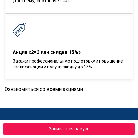
(третьему) составляет 40%.
Акция «2=3 или скидка 15%»
Закажи профессиональную подготовку и повышение
квалификации и получи скидку до 15%
Ознакомиться со всеми акциями
Вернем деньги если обучение не
Записаться на курс