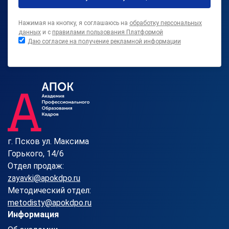
Нажимая на кнопку, я соглашаюсь на
обработку персональных
данных
и с
правилами пользования Платформой
Даю согласие на получение рекламной информации
г. Псков ул. Максима
Горького, 14/6
Отдел продаж:
zayavki@apokdpo.ru
Методический отдел:
metodisty@apokdpo.ru
Информация