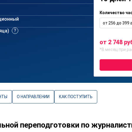
Количество ча
ционный
от 256 до 399 а
сяца)
от 2 748 ру
*В месяц при ра
НТЫ
О НАПРАВЛЕНИИ
КАК ПОСТУПИТЬ
ной переподготовки по журналист