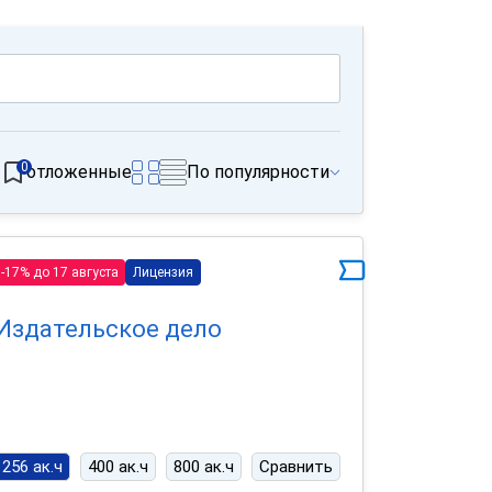
0
отложенные
По популярности
-17% до 17 августа
Лицензия
Издательское дело
256 ак.ч
400 ак.ч
800 ак.ч
Сравнить