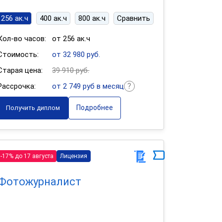
256 ак.ч
400 ак.ч
800 ак.ч
Сравнить
Кол-во часов:
от 256 ак.ч
Стоимость:
от 32 980 руб.
Старая цена:
39 910 руб.
Рассрочка:
от 2 749 руб в месяц
Подробнее
Получить диплом
-17% до 17 августа
Лицензия
Фотожурналист