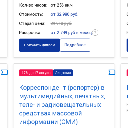
Кол-во часов:
от 256 ак.ч
Стоимость:
от 32 980 руб.
Старая цена:
39 910 руб.
Рассрочка:
от 2 749 руб в месяц
Подробнее
Получить диплом
-17% до 17 августа
Лицензия
Корреспондент (репортер) в
мультимедийных, печатных,
теле- и радиовещательных
средствах массовой
информации (СМИ)