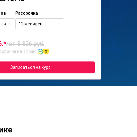
сов
Рассрочка
к.ч.
12 месяцев
б.*
/
от 3 326 руб.
ссрочке на 12 мес.
Записаться на курс
ике