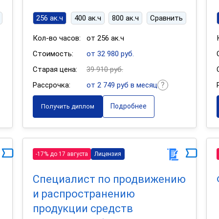
256 ак.ч
400 ак.ч
800 ак.ч
Сравнить
Кол-во часов:
от 256 ак.ч
Стоимость:
от 32 980 руб.
Старая цена:
39 910 руб.
Рассрочка:
от 2 749 руб в месяц
Подробнее
Получить диплом
-17% до 17 августа
Лицензия
Специалист по продвижению
и распространению
продукции средств