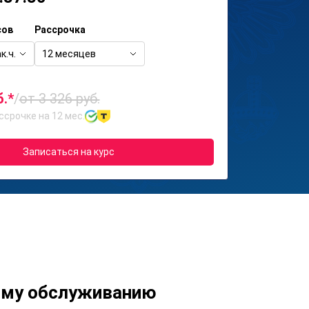
сов
Рассрочка
к.ч.
12 месяцев
б.*
/
от 3 326 руб.
ссрочке на 12 мес.
Записаться на курс
ому обслуживанию