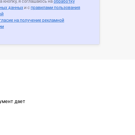
а кнопку, я соглашаюсь на
обработку
ных данных
и с
правилами пользования
ой
гласие на получение рекламной
ии
умент дает