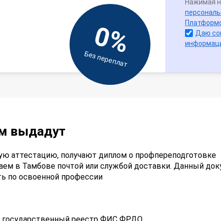
Нажимая н
персональ
Платформ
0%
Даю со
информац
Без переплат
ам выдадут
ую аттестацию, получают диплом о профпереподготовке
аем в Тамбове почтой или службой доставки. Данный док
ть по освоенной профессии
 в государственный реестр ФИС ФРДО