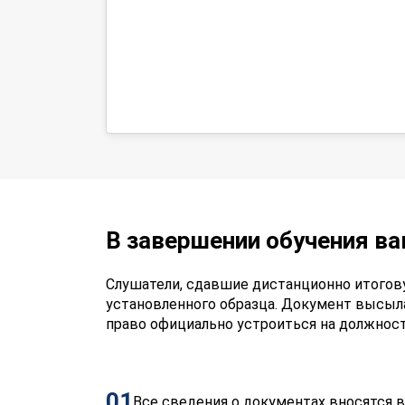
В завершении обучения в
Слушатели, сдавшие дистанционно итогов
установленного образца. Документ высыл
право официально устроиться на должнос
01
Все сведения о документах вносятся