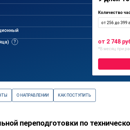
Количество ча
от 256 до 399 а
ционный
от 2 748 ру
сяца)
*В месяц при ра
НТЫ
О НАПРАВЛЕНИИ
КАК ПОСТУПИТЬ
ной переподготовки по техническ