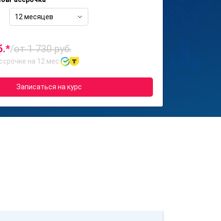
12 месяцев
б.*
/
от 1 730 руб.
ссрочке на 12 мес.
Записаться на курс