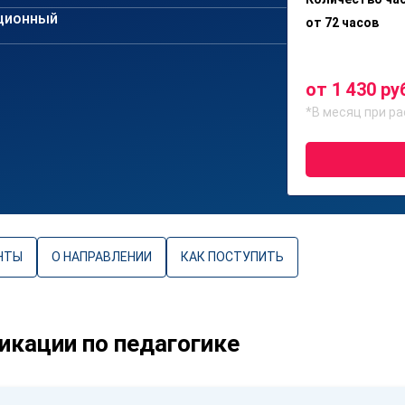
ционный
от 72 часов
от 1 430 ру
*В месяц при ра
НТЫ
О НАПРАВЛЕНИИ
КАК ПОСТУПИТЬ
кации по педагогике