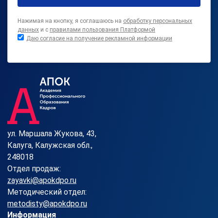
Нажимая на кнопку, я соглашаюсь на
обработку персональных
данных
и с
правилами пользования Платформой
Даю согласие на получение рекламной информации
ул. Маршала Жукова, 43,
Калуга, Калужская обл.,
248018
Отдел продаж:
zayavki@apokdpo.ru
Методический отдел:
metodisty@apokdpo.ru
Информация