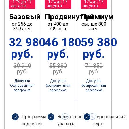
-17% до 17
-17% до 17
-17% до 17
августа
августа
августа
Базовый
Продвинутый
Премиум
от 256 до
от 400 до
свыше 800
399 ак.ч.
799 ак.ч.
ак.ч.
32 980
46 180
59 380
руб.
руб.
руб.
39 910
55 880
71 850
руб.
руб.
руб.
Доступна
Доступна
Доступна
беспроцентная
беспроцентная
беспроцентная
рассрочка
рассрочка
рассрочка
Программа не
Возможность
Персональный
подлежит
указать
курс