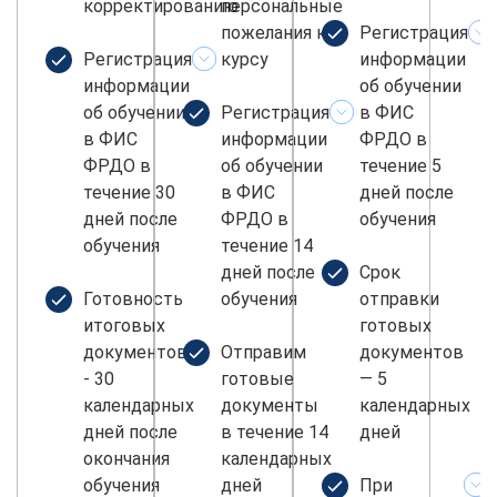
корректированию
персональные
пожелания к
Регистрация
Регистрация
курсу
информации
информации
об обучении
об обучении
Регистрация
в ФИС
в ФИС
информации
ФРДО в
ФРДО в
об обучении
течение 5
течение 30
в ФИС
дней после
дней после
ФРДО в
обучения
обучения
течение 14
дней после
Срок
Готовность
обучения
отправки
итоговых
готовых
документов
Отправим
документов
- 30
готовые
— 5
календарных
документы
календарных
дней после
в течение 14
дней
окончания
календарных
обучения
дней
При