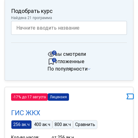
Подобрать курс
Найдена 21 программа
0
вы смотрели
0
отложенные
По популярности
-17% до 17 августа
Лицензия
ГИС ЖКХ
256 ак.ч
400 ак.ч
800 ак.ч
Сравнить
Кол-во часов:
от 256 ак.ч