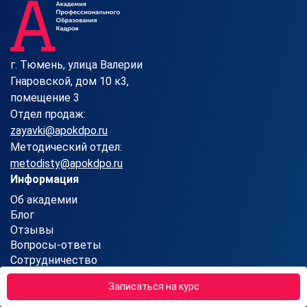
г. Тюмень, улица Валерии
Гнаровской, дом 10 к3,
помещение 3
Отдел продаж:
zayavki@apokdpo.ru
Методический отдел:
metodisty@apokdpo.ru
Информация
Об академии
Блог
Отзывы
Вопросы-ответы
Сотрудничество
Контакты
Записаться на курс
Карта сайта
Партнерская программа