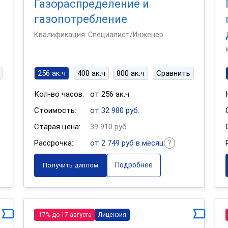
Газораспределение и
газопотребление
Квалификация: Специалист/Инженер
256 ак.ч
400 ак.ч
800 ак.ч
Сравнить
Кол-во часов:
от 256 ак.ч
Стоимость:
от 32 980 руб.
Старая цена:
39 910 руб.
Рассрочка:
от 2 749 руб в месяц
Подробнее
Получить диплом
-17% до 17 августа
Лицензия