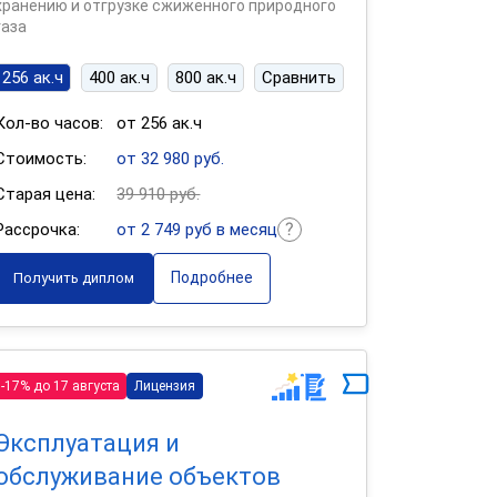
хранению и отгрузке сжиженного природного
газа
256 ак.ч
400 ак.ч
800 ак.ч
Сравнить
Кол-во часов:
от 256 ак.ч
Стоимость:
от 32 980 руб.
Старая цена:
39 910 руб.
Рассрочка:
от 2 749 руб в месяц
Подробнее
Получить диплом
-17% до 17 августа
Лицензия
Эксплуатация и
обслуживание объектов