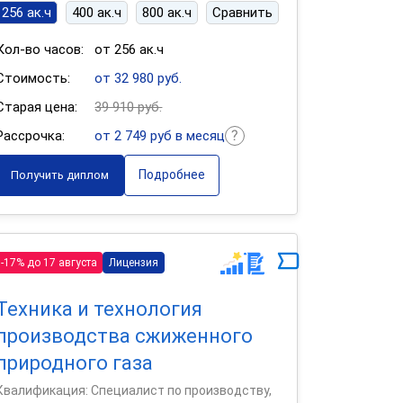
256 ак.ч
400 ак.ч
800 ак.ч
Сравнить
Кол-во часов:
от 256 ак.ч
Стоимость:
от 32 980 руб.
Старая цена:
39 910 руб.
Рассрочка:
от 2 749 руб в месяц
Подробнее
Получить диплом
-17% до 17 августа
Лицензия
Техника и технология
производства сжиженного
природного газа
Квалификация: Специалист по производству,