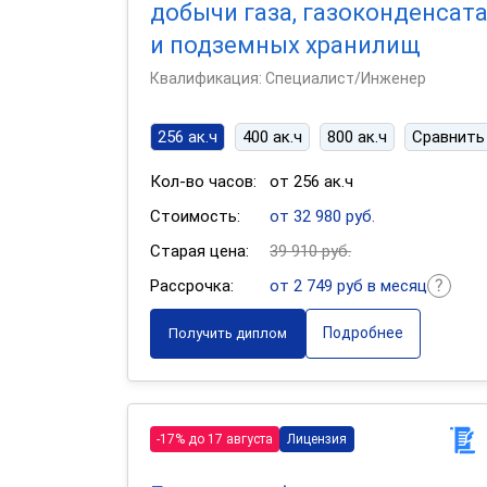
добычи газа, газоконденсат
и подземных хранилищ
Квалификация: Специалист/Инженер
256 ак.ч
400 ак.ч
800 ак.ч
Сравнить
Кол-во часов:
от 256 ак.ч
Стоимость:
от 32 980 руб.
Старая цена:
39 910 руб.
Рассрочка:
от 2 749 руб в месяц
Подробнее
Получить диплом
-17% до 17 августа
Лицензия