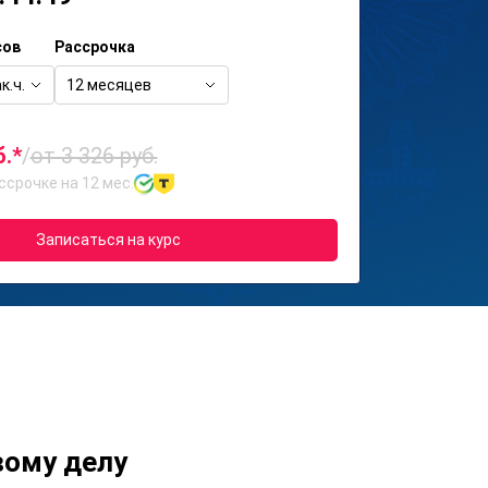
сов
Рассрочка
к.ч.
12 месяцев
б.*
/
от 3 326 руб.
ссрочке на 12 мес.
Записаться на курс
вому делу