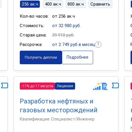
256 ак.ч
400 ак.ч
800 ак.ч
Сравнить
Кол-во часов:
от 256 ак.ч
Стоимость:
от 32 980 руб.
Старая цена:
39 910 руб.
Рассрочка:
от 2 749 руб в месяц
Подробнее
Получить диплом
-17% до 17 августа
Лицензия
Разработка нефтяных и
газовых месторождений
Квалификация: Специалист/Инженер