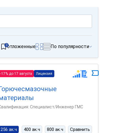
0
отложенные
По популярности
-17% до 17 августа
Лицензия
Горючесмазочные
материалы
Квалификация: Специалист/Инженер ГМС
256 ак.ч
400 ак.ч
800 ак.ч
Сравнить