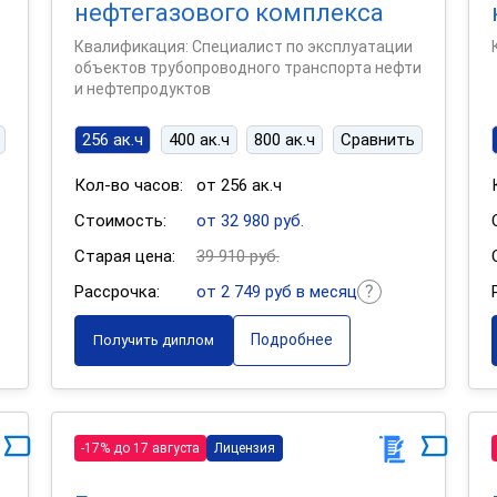
а
нефтегазового комплекса
Квалификация: Специалист по эксплуатации
объектов трубопроводного транспорта нефти
и нефтепродуктов
256 ак.ч
400 ак.ч
800 ак.ч
Сравнить
Кол-во часов:
от 256 ак.ч
Стоимость:
от 32 980 руб.
Старая цена:
39 910 руб.
Рассрочка:
от 2 749 руб в месяц
Подробнее
Получить диплом
-17% до 17 августа
Лицензия