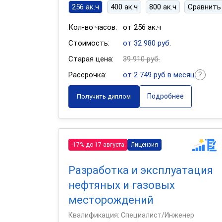
256 ак.ч
400 ак.ч
800 ак.ч
Сравнить
Кол-во часов:
от 256 ак.ч
Стоимость:
от 32 980 руб.
Старая цена:
39 910 руб.
Рассрочка:
от 2 749 руб в месяц
Подробнее
Получить диплом
-17% до 17 августа
Лицензия
Разработка и эксплуатация
нефтяных и газовых
месторождений
Квалификация: Специалист/Инженер