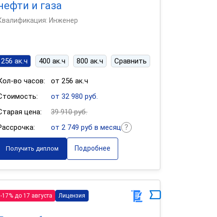
нефти и газа
Квалификация: Инженер
256 ак.ч
400 ак.ч
800 ак.ч
Сравнить
Кол-во часов:
от 256 ак.ч
Стоимость:
от 32 980 руб.
Старая цена:
39 910 руб.
Рассрочка:
от 2 749 руб в месяц
Подробнее
Получить диплом
-17% до 17 августа
Лицензия