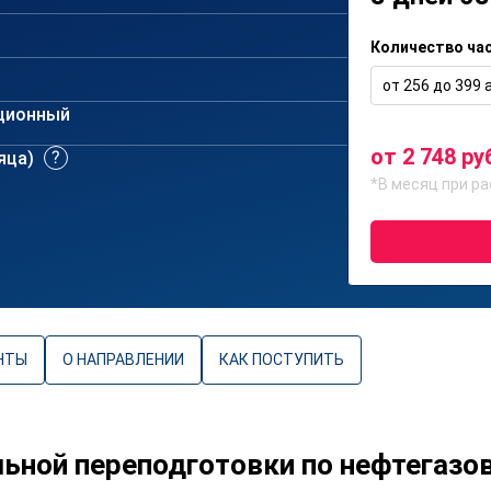
Количество ча
от 256 до 399 а
ционный
от 2 748 ру
сяца)
*В месяц при ра
НТЫ
О НАПРАВЛЕНИИ
КАК ПОСТУПИТЬ
ной переподготовки по нефтегазо