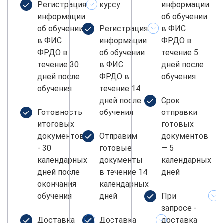
Регистрация
курсу
информации
информации
об обучении
об обучении
Регистрация
в ФИС
в ФИС
информации
ФРДО в
ФРДО в
об обучении
течение 5
течение 30
в ФИС
дней после
дней после
ФРДО в
обучения
обучения
течение 14
дней после
Срок
Готовность
обучения
отправки
итоговых
готовых
документов
Отправим
документов
- 30
готовые
— 5
календарных
документы
календарных
дней после
в течение 14
дней
окончания
календарных
обучения
дней
При
запросе -
Доставка
Доставка
доставка