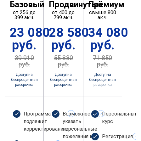
Базовый
Продвинутый
Премиум
от 256 до
от 400 до
свыше 800
399 ак.ч.
799 ак.ч.
ак.ч.
23 080
28 580
34 080
руб.
руб.
руб.
39 910
55 880
71 850
руб.
руб.
руб.
Доступна
Доступна
Доступна
беспроцентная
беспроцентная
беспроцентная
рассрочка
рассрочка
рассрочка
Программа не
Возможность
Персональный
подлежит
указать
курс
корректированию
персональные
пожелания к
Регистрация