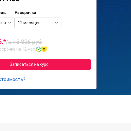
сов
Рассрочка
к.ч.
12 месяцев
б.*
/
от 3 326 руб.
ссрочке на 12 мес.
Записаться на курс
 стоимость?