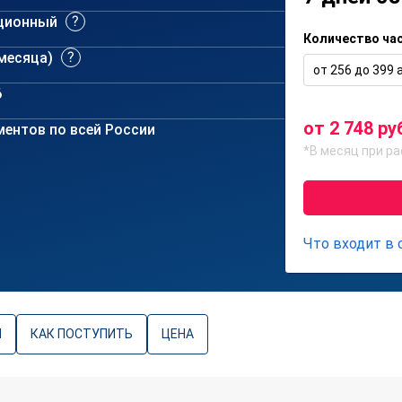
ционный
Количество ча
 месяца)
от 256 до 399 а
6
от 2 748 ру
ентов по всей России
*В месяц при ра
Что входит в
Ы
КАК ПОСТУПИТЬ
ЦЕНА