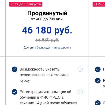
-17% до 17 августа
-17% д
Продвинутый
от 400 до 799 ак.ч.
46 180 руб.
55 880 руб.
Доступна беспроцентная рассрочка
Возможность указать
П
персональные пожелания к
курсу
Р
о
Регистрация информации об
т
обучении в ФИС ФРДО в
течение 14 дней после обучения
С