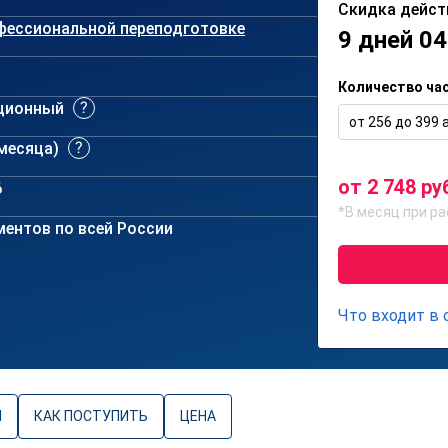
Скидка дейст
фессиональной переподготовке
9 дней 04
Количество ча
ционный
от 256 до 399 а
 месяца)
от 2 748 ру
6
*В месяц при ра
ентов по всей России
Что входит в
Ы
КАК ПОСТУПИТЬ
ЦЕНА