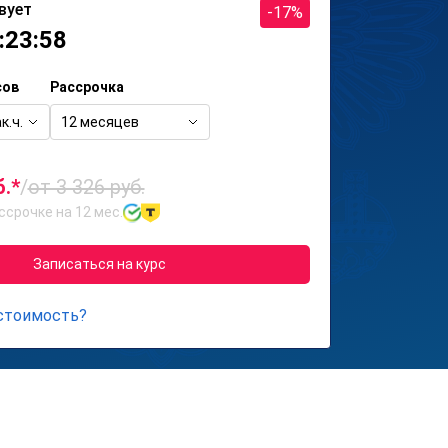
вует
-17%
:23:58
сов
Рассрочка
к.ч.
12 месяцев
б.*
/
от 3 326 руб.
ссрочке на 12 мес.
Записаться на курс
 стоимость?