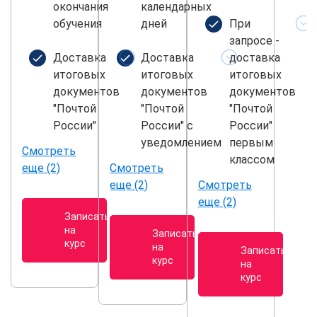
окончания
календарных
обучения
дней
При
запросе -
Доставка
Доставка
доставка
итоговых
итоговых
итоговых
документов
документов
документов
"Почтой
"Почтой
"Почтой
России"
России" с
России"
уведомлением
первым
Смотреть
классом
еще (2)
Смотреть
еще (2)
Смотреть
еще (2)
Записаться
на
Записаться
курс
на
Записаться
курс
на
курс