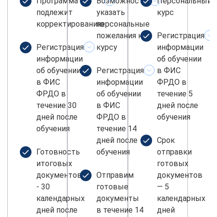
Программа не
Возможность
Персональный
подлежит
указать
курс
корректированию
персональные
пожелания к
Регистрация
Регистрация
курсу
информации
информации
об обучении
об обучении
Регистрация
в ФИС
в ФИС
информации
ФРДО в
ФРДО в
об обучении
течение 5
течение 30
в ФИС
дней после
дней после
ФРДО в
обучения
обучения
течение 14
дней после
Срок
Готовность
обучения
отправки
итоговых
готовых
документов
Отправим
документов
- 30
готовые
— 5
календарных
документы
календарных
дней после
в течение 14
дней