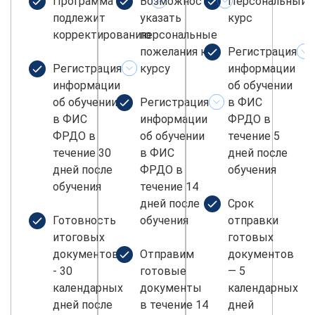
Программа не
Возможность
Персональный
подлежит
указать
курс
корректированию
персональные
пожелания к
Регистрация
Регистрация
курсу
информации
информации
об обучении
об обучении
Регистрация
в ФИС
в ФИС
информации
ФРДО в
ФРДО в
об обучении
течение 5
течение 30
в ФИС
дней после
дней после
ФРДО в
обучения
обучения
течение 14
дней после
Срок
Готовность
обучения
отправки
итоговых
готовых
документов
Отправим
документов
- 30
готовые
— 5
календарных
документы
календарных
дней после
в течение 14
дней