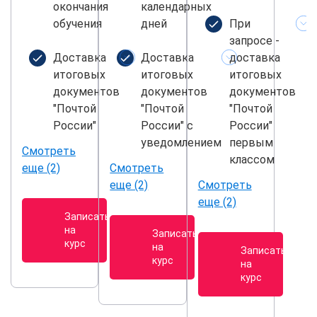
окончания
календарных
обучения
дней
При
запросе -
Доставка
Доставка
доставка
итоговых
итоговых
итоговых
документов
документов
документов
"Почтой
"Почтой
"Почтой
России"
России" с
России"
уведомлением
первым
Смотреть
классом
еще (2)
Смотреть
еще (2)
Смотреть
еще (2)
Записаться
на
Записаться
курс
на
Записаться
курс
на
курс