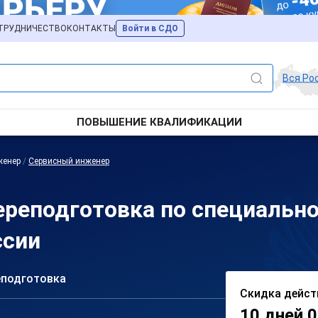
ТРУДНИЧЕСТВО
КОНТАКТЫ
Войти в СДО
Вся Ро
ПОВЫШЕНИЕ КВАЛИФИКАЦИИ
женер
/
Сервисный инженер
ереподготовка по специальн
ссии
еподготовка
Скидка дейст
10 дней 0