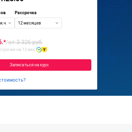
сов
Рассрочка
к.ч.
12 месяцев
б.*
/
от 3 326 руб.
ссрочке на 12 мес.
Записаться на курс
 стоимость?