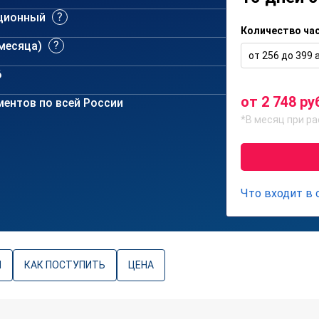
ционный
Количество ча
 месяца)
от 256 до 399 а
6
от 2 748 ру
ентов по всей России
*В месяц при ра
Что входит в
Ы
КАК ПОСТУПИТЬ
ЦЕНА