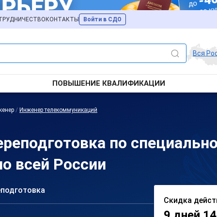
ТРУДНИЧЕСТВО
КОНТАКТЫ
Войти в СДО
Вся Ро
ПОВЫШЕНИЕ КВАЛИФИКАЦИИ
женер
/
Инженер телекоммуникаций
ереподготовка по специальн
о всей России
еподготовка
Скидка дейст
9 дней 14