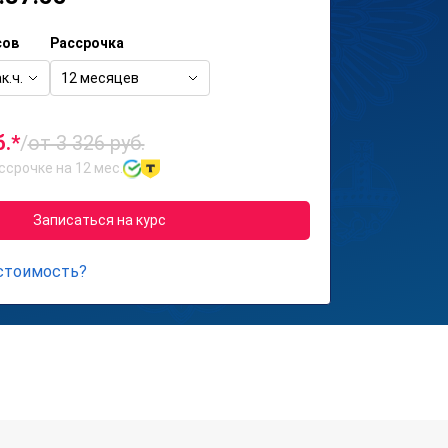
сов
Рассрочка
к.ч.
12 месяцев
б.*
/
от 3 326 руб.
ссрочке на 12 мес.
Записаться на курс
 стоимость?