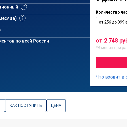
ционный
Количество ча
 месяца)
от 256 до 399 а
6
от 2 748 ру
ентов по всей России
*В месяц при ра
Что входит в
Ы
КАК ПОСТУПИТЬ
ЦЕНА