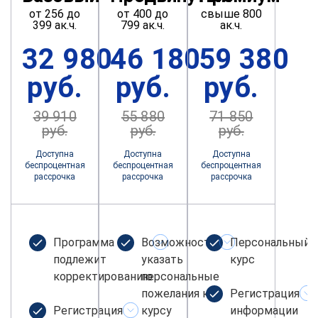
от 256 до
от 400 до
свыше 800
399 ак.ч.
799 ак.ч.
ак.ч.
32 980
46 180
59 380
руб.
руб.
руб.
39 910
55 880
71 850
руб.
руб.
руб.
Доступна
Доступна
Доступна
беспроцентная
беспроцентная
беспроцентная
рассрочка
рассрочка
рассрочка
Программа не
Возможность
Персональный
подлежит
указать
курс
корректированию
персональные
пожелания к
Регистрация
Регистрация
курсу
информации