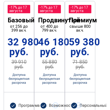
-17% до 17
-17% до 17
-17% до 17
августа
августа
августа
Базовый
Продвинутый
Премиум
от 256 до
от 400 до
свыше 800
399 ак.ч.
799 ак.ч.
ак.ч.
32 980
46 180
59 380
руб.
руб.
руб.
39 910
55 880
71 850
руб.
руб.
руб.
Доступна
Доступна
Доступна
беспроцентная
беспроцентная
беспроцентная
рассрочка
рассрочка
рассрочка
Программа не
Возможность
Персональный