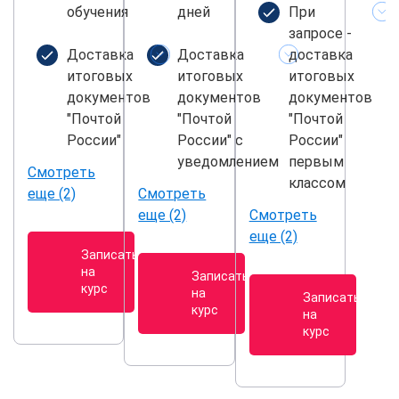
обучения
дней
При
запросе -
Доставка
Доставка
доставка
итоговых
итоговых
итоговых
документов
документов
документов
"Почтой
"Почтой
"Почтой
России"
России" с
России"
уведомлением
первым
Смотреть
классом
еще (2)
Смотреть
еще (2)
Смотреть
еще (2)
Записаться
на
Записаться
курс
на
Записаться
курс
на
курс