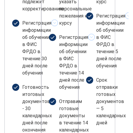
подлежит
указать
курс
корректированию
персональные
пожелания к
Регистрация
Регистрация
курсу
информации
информации
об обучении
об обучении
Регистрация
в ФИС
в ФИС
информации
ФРДО в
ФРДО в
об обучении
течение 5
течение 30
в ФИС
дней после
дней после
ФРДО в
обучения
обучения
течение 14
дней после
Срок
Готовность
обучения
отправки
итоговых
готовых
документов
Отправим
документов
- 30
готовые
— 5
календарных
документы
календарных
дней после
в течение 14
дней
окончания
календарных