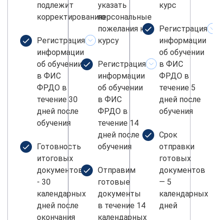
подлежит
указать
курс
корректированию
персональные
пожелания к
Регистрация
Регистрация
курсу
информации
информации
об обучении
об обучении
Регистрация
в ФИС
в ФИС
информации
ФРДО в
ФРДО в
об обучении
течение 5
течение 30
в ФИС
дней после
дней после
ФРДО в
обучения
обучения
течение 14
дней после
Срок
Готовность
обучения
отправки
итоговых
готовых
документов
Отправим
документов
- 30
готовые
— 5
календарных
документы
календарных
дней после
в течение 14
дней
окончания
календарных