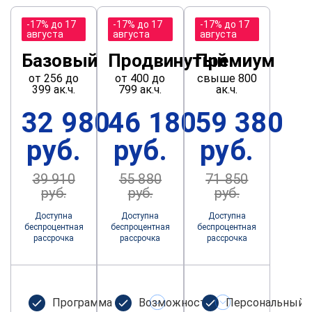
-17% до 17
-17% до 17
-17% до 17
августа
августа
августа
Базовый
Продвинутый
Премиум
от 256 до
от 400 до
свыше 800
399 ак.ч.
799 ак.ч.
ак.ч.
32 980
46 180
59 380
руб.
руб.
руб.
39 910
55 880
71 850
руб.
руб.
руб.
Доступна
Доступна
Доступна
беспроцентная
беспроцентная
беспроцентная
рассрочка
рассрочка
рассрочка
Программа не
Возможность
Персональный