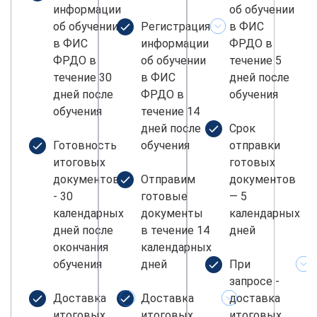
информации
об обучении
об обучении
Регистрация
в ФИС
в ФИС
информации
ФРДО в
ФРДО в
об обучении
течение 5
течение 30
в ФИС
дней после
дней после
ФРДО в
обучения
обучения
течение 14
дней после
Срок
Готовность
обучения
отправки
итоговых
готовых
документов
Отправим
документов
- 30
готовые
— 5
календарных
документы
календарных
дней после
в течение 14
дней
окончания
календарных
обучения
дней
При
запросе -
Доставка
Доставка
доставка
итоговых
итоговых
итоговых