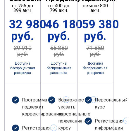
от 256 до
от 400 до
свыше 800
399 ак.ч.
799 ак.ч.
ак.ч.
32 980
46 180
59 380
руб.
руб.
руб.
39 910
55 880
71 850
руб.
руб.
руб.
Доступна
Доступна
Доступна
беспроцентная
беспроцентная
беспроцентная
рассрочка
рассрочка
рассрочка
Программа не
Возможность
Персональный
подлежит
указать
курс
корректированию
персональные
пожелания к
Регистрация
Регистрация
курсу
информации