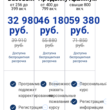
от 256 до
от 400 до
свыше 800
399 ак.ч.
799 ак.ч.
ак.ч.
32 980
46 180
59 380
руб.
руб.
руб.
39 910
55 880
71 850
руб.
руб.
руб.
Доступна
Доступна
Доступна
беспроцентная
беспроцентная
беспроцентная
рассрочка
рассрочка
рассрочка
Программа не
Возможность
Персональный
подлежит
указать
курс
корректированию
персональные
пожелания к
Регистрация
Регистрация
курсу
информации