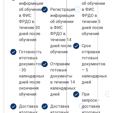
информации
об обучении
об обучении
Регистрация
в ФИС
в ФИС
информации
ФРДО в
ФРДО в
об обучении
течение 5
течение 30
в ФИС
дней после
дней после
ФРДО в
обучения
обучения
течение 14
дней после
Срок
Готовность
обучения
отправки
итоговых
готовых
документов
Отправим
документов
- 30
готовые
— 5
календарных
документы
календарных
дней после
в течение 14
дней
окончания
календарных
обучения
дней
При
запросе -
Доставка
Доставка
доставка
итоговых
итоговых
итоговых