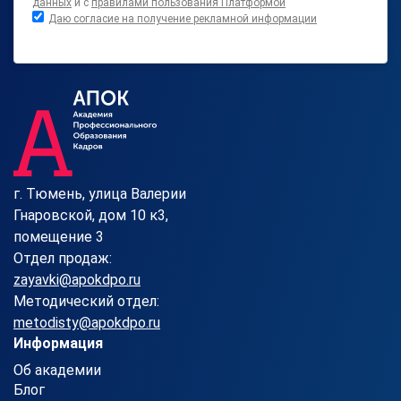
данных
и с
правилами пользования Платформой
Даю согласие на получение рекламной информации
г. Тюмень, улица Валерии
Гнаровской, дом 10 к3,
помещение 3
Отдел продаж:
zayavki@apokdpo.ru
Методический отдел:
metodisty@apokdpo.ru
Информация
Об академии
Блог