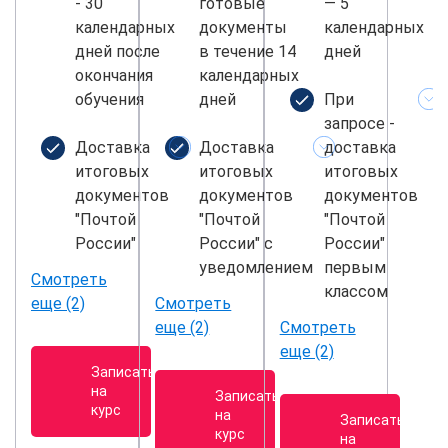
- 30
готовые
— 5
календарных
документы
календарных
дней после
в течение 14
дней
окончания
календарных
обучения
дней
При
запросе -
Доставка
Доставка
доставка
итоговых
итоговых
итоговых
документов
документов
документов
"Почтой
"Почтой
"Почтой
России"
России" с
России"
уведомлением
первым
Смотреть
классом
еще (2)
Смотреть
еще (2)
Смотреть
еще (2)
Записаться
на
Записаться
курс
на
Записаться
курс
на