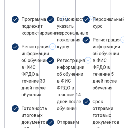
Программа не
Возможность
Персональный
подлежит
указать
курс
корректированию
персональные
пожелания к
Регистрация
Регистрация
курсу
информации
информации
об обучении
об обучении
Регистрация
в ФИС
в ФИС
информации
ФРДО в
ФРДО в
об обучении
течение 5
течение 30
в ФИС
дней после
дней после
ФРДО в
обучения
обучения
течение 14
дней после
Срок
Готовность
обучения
отправки
итоговых
готовых
документов
Отправим
документов