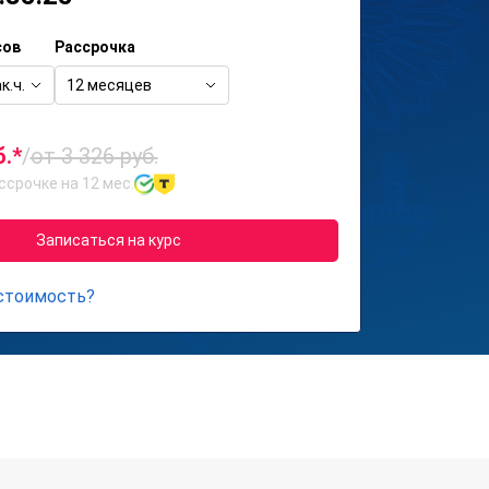
сов
Рассрочка
к.ч.
12 месяцев
б.*
/
от 3 326 руб.
ссрочке на 12 мес.
Записаться на курс
 стоимость?