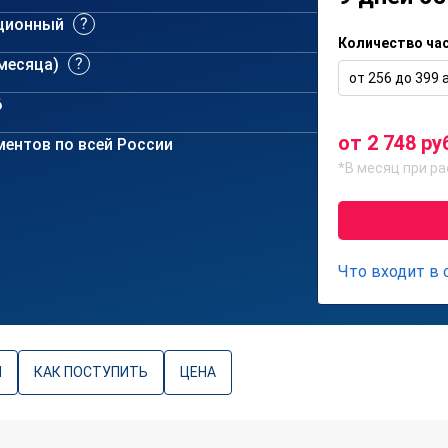
ционный
Количество ча
 месяца)
от 256 до 399 а
6
от 2 748 ру
ентов по всей России
*В месяц при ра
Что входит в
Ы
КАК ПОСТУПИТЬ
ЦЕНА