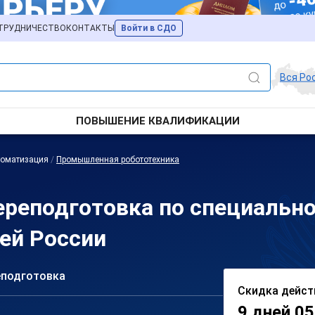
ТРУДНИЧЕСТВО
КОНТАКТЫ
Войти в СДО
Вся Ро
ПОВЫШЕНИЕ КВАЛИФИКАЦИИ
томатизация
/
Промышленная робототехника
ереподготовка по специаль
сей России
еподготовка
Скидка дейст
9 дней 05