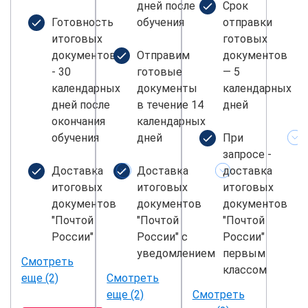
дней после
Срок
Готовность
обучения
отправки
итоговых
готовых
документов
Отправим
документов
- 30
готовые
— 5
календарных
документы
календарных
дней после
в течение 14
дней
окончания
календарных
обучения
дней
При
запросе -
Доставка
Доставка
доставка
итоговых
итоговых
итоговых
документов
документов
документов
"Почтой
"Почтой
"Почтой
России"
России" с
России"
уведомлением
первым
Смотреть
классом
еще (2)
Смотреть
еще (2)
Смотреть