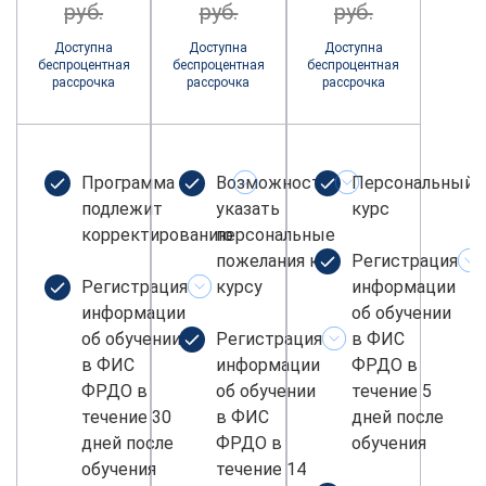
руб.
руб.
руб.
Доступна
Доступна
Доступна
беспроцентная
беспроцентная
беспроцентная
рассрочка
рассрочка
рассрочка
Программа не
Возможность
Персональный
подлежит
указать
курс
корректированию
персональные
пожелания к
Регистрация
Регистрация
курсу
информации
информации
об обучении
об обучении
Регистрация
в ФИС
в ФИС
информации
ФРДО в
ФРДО в
об обучении
течение 5
течение 30
в ФИС
дней после
дней после
ФРДО в
обучения
обучения
течение 14