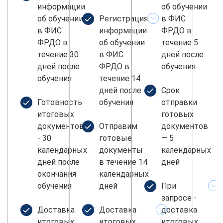
информации
об обучении
об обучении
Регистрация
в ФИС
в ФИС
информации
ФРДО в
ФРДО в
об обучении
течение 5
течение 30
в ФИС
дней после
дней после
ФРДО в
обучения
обучения
течение 14
дней после
Срок
Готовность
обучения
отправки
итоговых
готовых
документов
Отправим
документов
- 30
готовые
— 5
календарных
документы
календарных
дней после
в течение 14
дней
окончания
календарных
обучения
дней
При
запросе -
Доставка
Доставка
доставка
итоговых
итоговых
итоговых