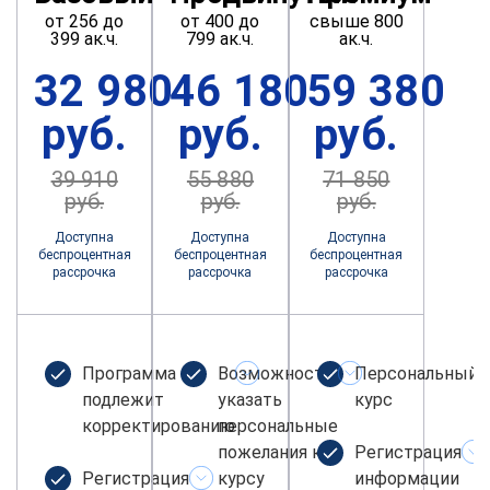
от 256 до
от 400 до
свыше 800
399 ак.ч.
799 ак.ч.
ак.ч.
32 980
46 180
59 380
руб.
руб.
руб.
39 910
55 880
71 850
руб.
руб.
руб.
Доступна
Доступна
Доступна
беспроцентная
беспроцентная
беспроцентная
рассрочка
рассрочка
рассрочка
Программа не
Возможность
Персональный
подлежит
указать
курс
корректированию
персональные
пожелания к
Регистрация
Регистрация
курсу
информации