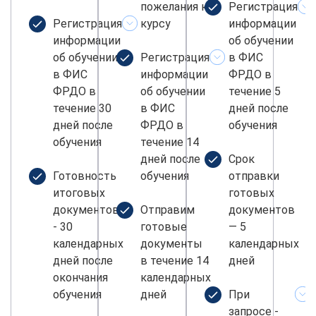
пожелания к
Регистрация
Регистрация
курсу
информации
информации
об обучении
об обучении
Регистрация
в ФИС
в ФИС
информации
ФРДО в
ФРДО в
об обучении
течение 5
течение 30
в ФИС
дней после
дней после
ФРДО в
обучения
обучения
течение 14
дней после
Срок
Готовность
обучения
отправки
итоговых
готовых
документов
Отправим
документов
- 30
готовые
— 5
календарных
документы
календарных
дней после
в течение 14
дней
окончания
календарных
обучения
дней
При
запросе -