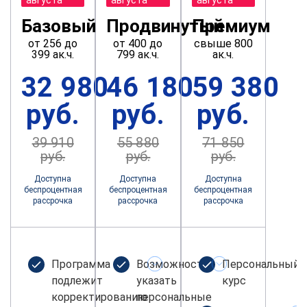
Базовый
Продвинутый
Премиум
от 256 до
от 400 до
свыше 800
399 ак.ч.
799 ак.ч.
ак.ч.
32 980
46 180
59 380
руб.
руб.
руб.
39 910
55 880
71 850
руб.
руб.
руб.
Доступна
Доступна
Доступна
беспроцентная
беспроцентная
беспроцентная
рассрочка
рассрочка
рассрочка
Программа не
Возможность
Персональный
подлежит
указать
курс
корректированию
персональные