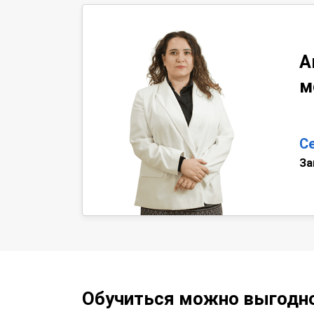
А
м
С
За
Обучиться можно выгодн