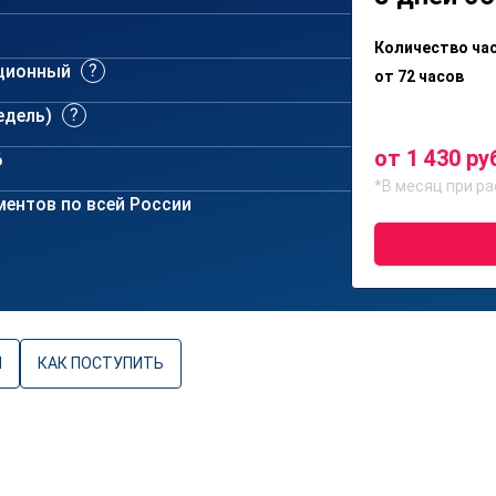
Количество ча
ционный
от 72 часов
недель)
от 1 430 ру
6
*В месяц при ра
ентов по всей России
Ы
КАК ПОСТУПИТЬ