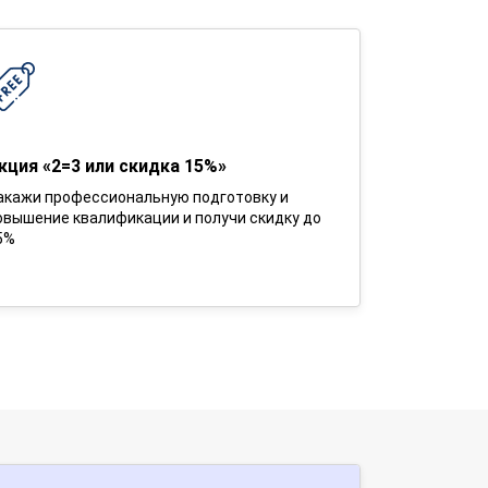
кция «2=3 или скидка 15%»
акажи профессиональную подготовку и
овышение квалификации и получи скидку до
5%