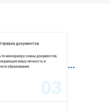
тправка документов
ьте менеджеру сканы документов,
рждающих вашу личность и
еся образование.
03