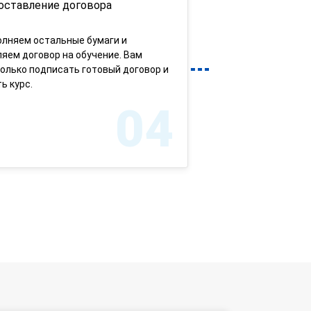
оставление договора
олняем остальные бумаги и
яем договор на обучение. Вам
олько подписать готовый договор и
ь курс.
04