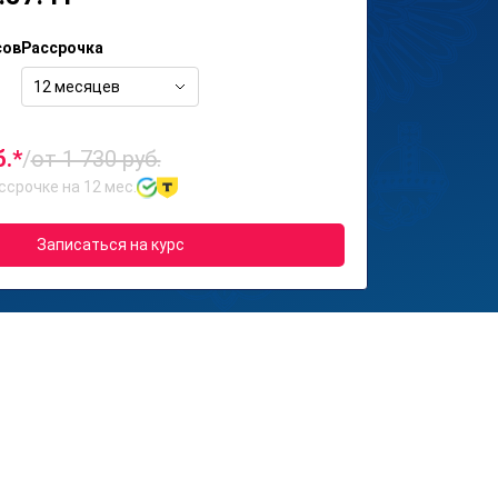
сов
Рассрочка
12 месяцев
б.*
/
от 1 730 руб.
ссрочке на 12 мес.
Записаться на курс