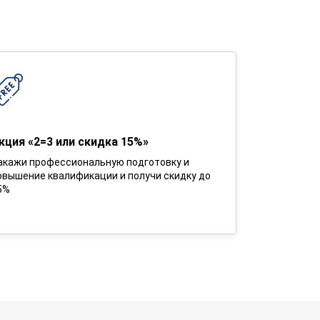
кция «2=3 или скидка 15%»
акажи профессиональную подготовку и
овышение квалификации и получи скидку до
5%