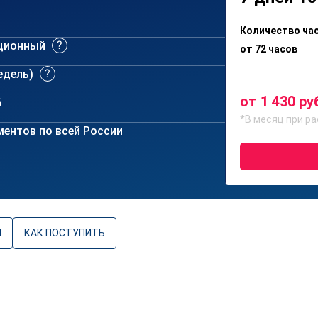
Количество ча
ционный
от 72 часов
недель)
от 1 430 ру
6
*В месяц при ра
ентов по всей России
Ы
КАК ПОСТУПИТЬ