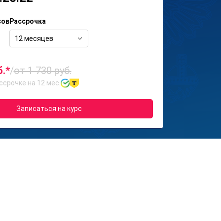
сов
Рассрочка
12 месяцев
б.*
/
от 1 730 руб.
ссрочке на 12 мес.
Записаться на курс