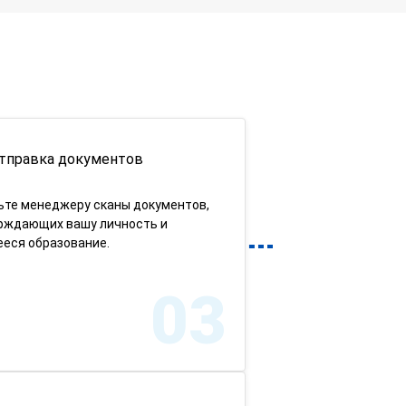
тправка документов
ьте менеджеру сканы документов,
рждающих вашу личность и
еся образование.
03