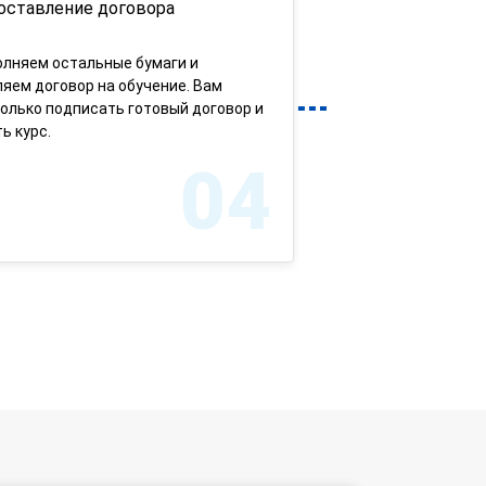
оставление договора
олняем остальные бумаги и
яем договор на обучение. Вам
олько подписать готовый договор и
ь курс.
04