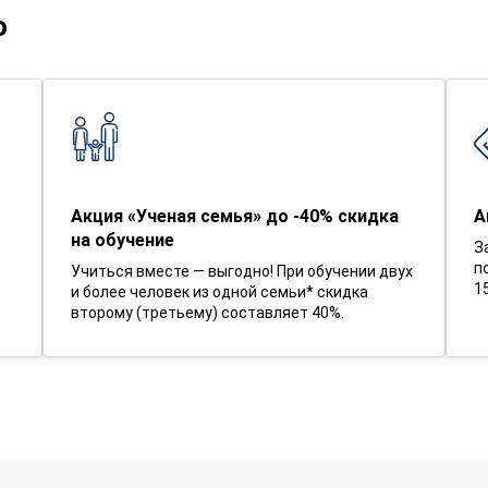
о
Акция «Ученая семья» до -40% скидка
А
на обучение
З
п
Учиться вместе — выгодно! При обучении двух
1
и более человек из одной семьи* скидка
второму (третьему) составляет 40%.