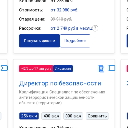
Кол-во часов:
от 256 ак.ч
Стоимость:
от 32 980 руб.
Старая цена:
39 910 руб.
Рассрочка:
от 2 749 руб в месяц
Подробнее
Получить диплом
-42% до 17 августа
Лицензия
Директор по безопасности
Квалификация: Специалист по обеспечению
антитеррористической защищенности
объекта (территории)
256 ак.ч
400 ак.ч
800 ак.ч
Сравнить
Кол-во часов:
от 256 ак.ч