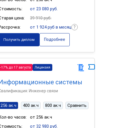
Стоимость:
от 23 080 руб.
Старая цена:
39 910 руб.
Рассрочка:
от 1 924 руб в месяц
Подробнее
Получить диплом
-17% до 17 августа
Лицензия
Информационные системы
Квалификация: Инженер связи
256 ак.ч
400 ак.ч
800 ак.ч
Сравнить
Кол-во часов:
от 256 ак.ч
Стоимость:
от 32 980 руб.