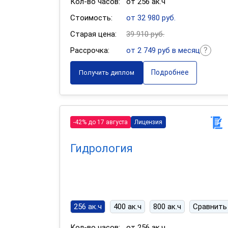
Кол-во часов:
от 256 ак.ч
Стоимость:
от 32 980 руб.
Старая цена:
39 910 руб.
Рассрочка:
от 2 749 руб в месяц
Подробнее
Получить диплом
-42% до 17 августа
Лицензия
Гидрология
256 ак.ч
400 ак.ч
800 ак.ч
Сравнить
Кол-во часов:
от 256 ак.ч