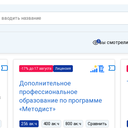
0
вы смотрели
-17% до 17 августа
Лицензия
Дополнительное
профессиональное
х
образование по программе
«Методист»
256 ак.ч
400 ак.ч
800 ак.ч
Сравнить