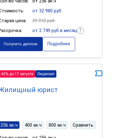
Кол-во часов:
от 256 ак.ч
Стоимость:
от 32 980 руб.
Старая цена:
39 910 руб.
Рассрочка:
от 2 749 руб в месяц
Подробнее
Получить диплом
-42% до 17 августа
Лицензия
Жилищный юрист
256 ак.ч
400 ак.ч
800 ак.ч
Сравнить
Кол-во часов:
от 256 ак.ч