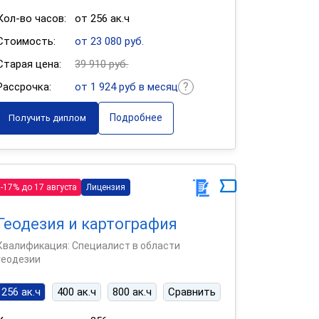
Кол-во часов:
от 256 ак.ч
Стоимость:
от 23 080 руб.
Старая цена:
39 910 руб.
Рассрочка:
от 1 924 руб в месяц
Подробнее
Получить диплом
-17% до 17 августа
Лицензия
Геодезия и картография
Квалификация: Специалист в области
геодезии
256 ак.ч
400 ак.ч
800 ак.ч
Сравнить