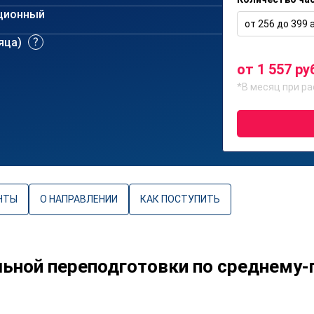
ционный
от 256 до 399 а
сяца)
от 1 557 ру
*В месяц при ра
НТЫ
О НАПРАВЛЕНИИ
КАК ПОСТУПИТЬ
ьной переподготовки по среднему