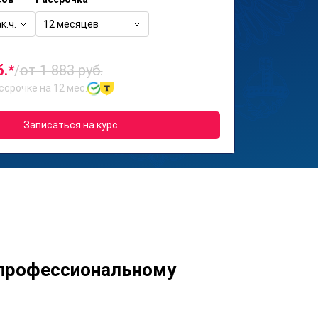
к.ч.
12 месяцев
б.*
/
от 1 883 руб.
ссрочке на 12 мес.
Записаться на курс
-профессиональному