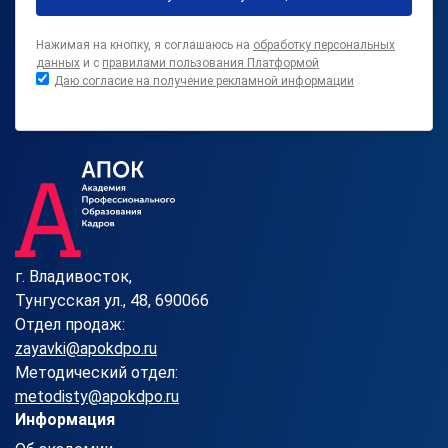
Нажимая на кнопку, я соглашаюсь на
обработку персональных
данных
и с
правилами пользования Платформой
Даю согласие на получение рекламной информации
г. Владивосток,
Тунгусская ул., 48, 690066
Отдел продаж:
zayavki@apokdpo.ru
Методический отдел:
metodisty@apokdpo.ru
Информация