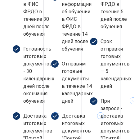
в ФИС
информации
ФРДО в
ФРДО в
об обучении
течение 5
течение 30
в ФИС
дней после
дней после
ФРДО в
обучения
обучения
течение 14
дней после
Срок
Готовность
обучения
отправки
итоговых
готовых
документов
Отправим
документов
- 30
готовые
— 5
календарных
документы
календарных
дней после
в течение 14
дней
окончания
календарных
обучения
дней
При
запросе -
Доставка
Доставка
доставка
итоговых
итоговых
итоговых
документов
документов
документов
"Почтой
"Почтой
"Почтой