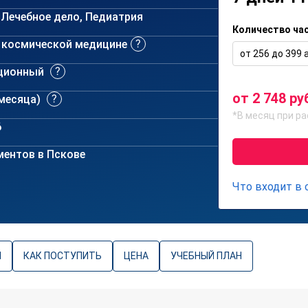
 Лечебное дело, Педиатрия
Количество ча
и космической медицине
от 256 до 399 а
ционный
от 2 748 ру
 месяца)
*В месяц при ра
6
ментов в Пскове
Что входит в
Ы
КАК ПОСТУПИТЬ
ЦЕНА
УЧЕБНЫЙ ПЛАН