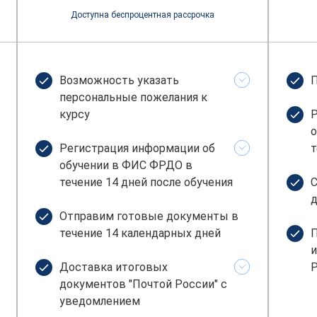
Доступна беспроцентная рассрочка
Возможность указать
П
персональные пожелания к
курсу
Р
о
Регистрация информации об
т
обучении в ФИС ФРДО в
течение 14 дней после обучения
С
д
Отправим готовые документы в
течение 14 календарных дней
П
и
Доставка итоговых
Р
документов "Почтой России" с
уведомлением