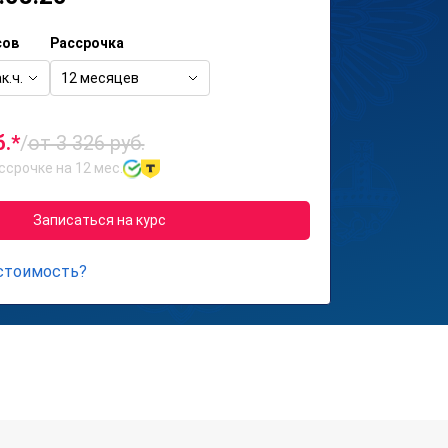
сов
Рассрочка
к.ч.
12 месяцев
б.*
/
от 3 326 руб.
ссрочке на 12 мес.
Записаться на курс
 стоимость?