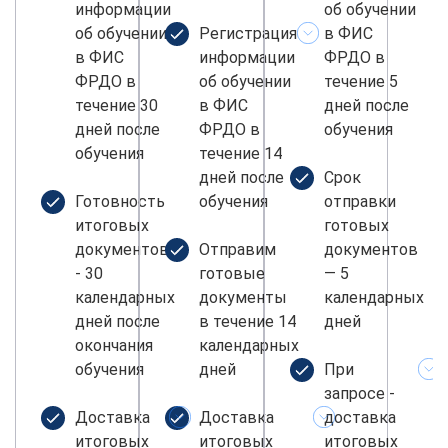
информации
об обучении
об обучении
Регистрация
в ФИС
в ФИС
информации
ФРДО в
ФРДО в
об обучении
течение 5
течение 30
в ФИС
дней после
дней после
ФРДО в
обучения
обучения
течение 14
дней после
Срок
Готовность
обучения
отправки
итоговых
готовых
документов
Отправим
документов
- 30
готовые
— 5
календарных
документы
календарных
дней после
в течение 14
дней
окончания
календарных
обучения
дней
При
запросе -
Доставка
Доставка
доставка
итоговых
итоговых
итоговых