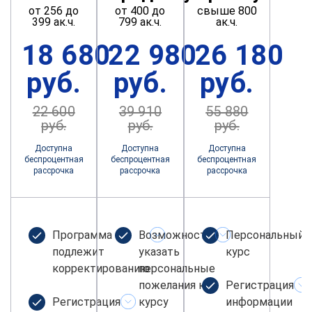
от 256 до
от 400 до
свыше 800
399 ак.ч.
799 ак.ч.
ак.ч.
18 680
22 980
26 180
руб.
руб.
руб.
22 600
39 910
55 880
руб.
руб.
руб.
Доступна
Доступна
Доступна
беспроцентная
беспроцентная
беспроцентная
рассрочка
рассрочка
рассрочка
Программа не
Возможность
Персональный
подлежит
указать
курс
корректированию
персональные
пожелания к
Регистрация
Регистрация
курсу
информации