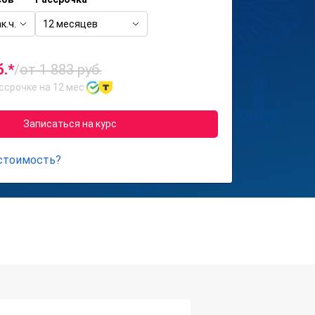
к.ч.
12 месяцев
б.*
/
от 1 883 руб.
ссрочке на 12 мес.
Записаться на курс
 стоимость?