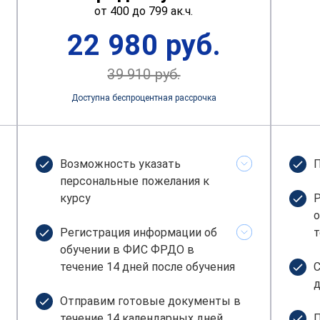
от 400 до 799 ак.ч.
22 980 руб.
39 910 руб.
Доступна беспроцентная рассрочка
Возможность указать
П
персональные пожелания к
курсу
Р
о
Регистрация информации об
т
обучении в ФИС ФРДО в
течение 14 дней после обучения
С
д
Отправим готовые документы в
течение 14 календарных дней
П