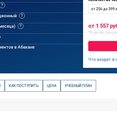
от 256 до 399 а
ционный
от 1 557 ру
 месяца)
*В месяц при ра
6
ентов в Абакане
Что входит в
Ы
КАК ПОСТУПИТЬ
ЦЕНА
УЧЕБНЫЙ ПЛАН