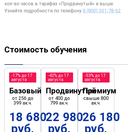
кол-во часов в тарифах «Продвинутый» и выше.
Узнайте подробности по телефону
8 (800) 301-78-62
Стоимость обучения
-17% до 17
-42% до 17
-53% до 17
августа
августа
августа
Базовый
Продвинутый
Премиум
от 256 до
от 400 до
свыше 800
399 ак.ч.
799 ак.ч.
ак.ч.
18 680
22 980
26 180
руб.
руб.
руб.