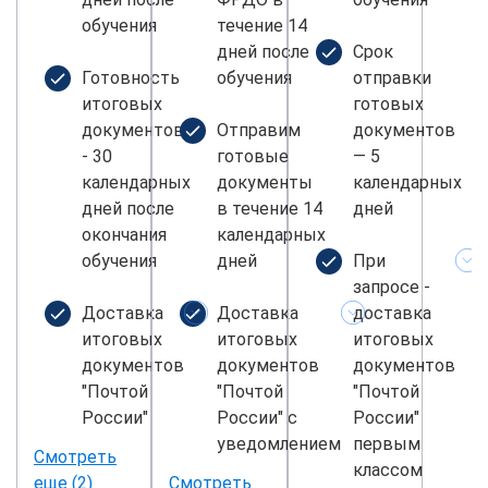
обучения
течение 14
дней после
Срок
Готовность
обучения
отправки
итоговых
готовых
документов
Отправим
документов
- 30
готовые
— 5
календарных
документы
календарных
дней после
в течение 14
дней
окончания
календарных
обучения
дней
При
запросе -
Доставка
Доставка
доставка
итоговых
итоговых
итоговых
документов
документов
документов
"Почтой
"Почтой
"Почтой
России"
России" с
России"
уведомлением
первым
Смотреть
классом
еще (2)
Смотреть