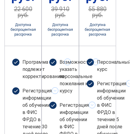
22 600
39 910
55 880
руб.
руб.
руб.
Доступна
Доступна
Доступна
беспроцентная
беспроцентная
беспроцентная
рассрочка
рассрочка
рассрочка
Программа не
Возможность
Персональный
подлежит
указать
курс
корректированию
персональные
пожелания к
Регистрация
Регистрация
курсу
информации
информации
об обучении
об обучении
Регистрация
в ФИС
в ФИС
информации
ФРДО в
ФРДО в
об обучении
течение 5
течение 30
в ФИС
дней после
дней после
ФРДО в
обучения