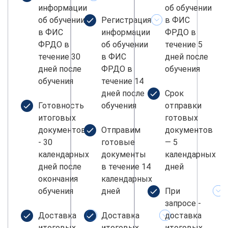
информации
об обучении
об обучении
Регистрация
в ФИС
в ФИС
информации
ФРДО в
ФРДО в
об обучении
течение 5
течение 30
в ФИС
дней после
дней после
ФРДО в
обучения
обучения
течение 14
дней после
Срок
Готовность
обучения
отправки
итоговых
готовых
документов
Отправим
документов
- 30
готовые
— 5
календарных
документы
календарных
дней после
в течение 14
дней
окончания
календарных
обучения
дней
При
запросе -
Доставка
Доставка
доставка
итоговых
итоговых
итоговых