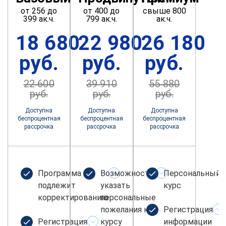
от 256 до
от 400 до
свыше 800
399 ак.ч.
799 ак.ч.
ак.ч.
18 680
22 980
26 180
руб.
руб.
руб.
22 600
39 910
55 880
руб.
руб.
руб.
Доступна
Доступна
Доступна
беспроцентная
беспроцентная
беспроцентная
рассрочка
рассрочка
рассрочка
Программа не
Возможность
Персональный
подлежит
указать
курс
корректированию
персональные
пожелания к
Регистрация
Регистрация
курсу
информации