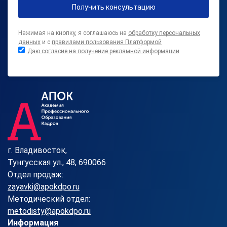
Получить консультацию
Нажимая на кнопку, я соглашаюсь на
обработку персональных
данных
и с
правилами пользования Платформой
Даю согласие на получение рекламной информации
г. Владивосток,
Тунгусская ул., 48, 690066
Отдел продаж:
zayavki@apokdpo.ru
Методический отдел:
metodisty@apokdpo.ru
Информация